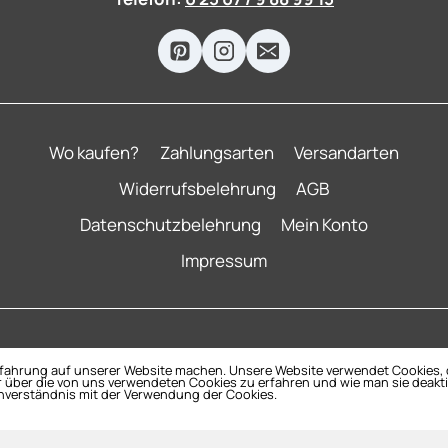
Wo kaufen?
Zahlungsarten
Versandarten
Widerrufsbelehrung
AGB
Datenschutzbelehrung
Mein Konto
Impressum
© 2026 Annette Rawe Mobilés
rfahrung auf unserer Website machen. Unsere Website verwendet Cookies, d
 über die von uns verwendeten Cookies zu erfahren und wie man sie deaktiv
inverständnis mit der Verwendung der Cookies.