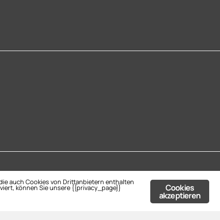
ie auch Cookies von Drittanbietern enthalten
Cookies
iert, können Sie unsere {{privacy_page}}
akzeptieren