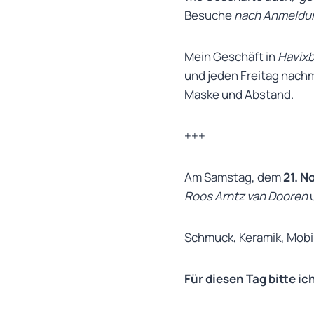
Besuche
nach Anmeldu
Mein Geschäft in
Havixb
und jeden Freitag nachmi
Maske und Abstand.
+++
Am Samstag, dem
21. 
Roos Arntz van Dooren
u
Schmuck, Keramik, Mobi
Für diesen Tag bitte 