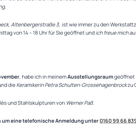
ng
.
eck, Altenbergerstraße 3,
ist wie immer zu den Werkstatt
ttag von 14 – 18 Uhr für Sie geöffnet und
ich freue mich au
November
, habe ich in meinem
Ausstellungsraum
geöffnet
nd die
Keramikerin Petra Schulten-Grossehagenbrock
zu 
lés und Stahlskulpturen von
Werner Paß
.
ich um eine telefonische Anmeldung unter
0160 99 66 83