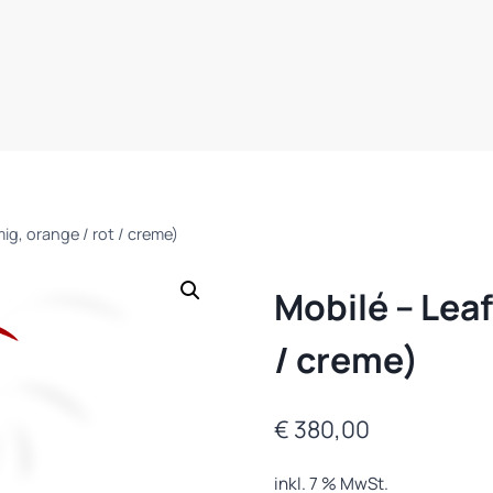
mig, orange / rot / creme)
Mobilé – Leaf
/ creme)
€
380,00
inkl. 7 % MwSt.