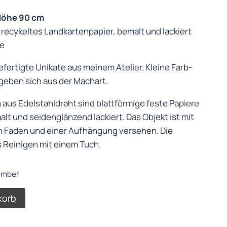
Höhe 90 cm
 recykeltes Landkartenpapier, bemalt und lackiert
me
fertigte Unikate aus meinem Atelier. Kleine Farb-
eben sich aus der Machart.
n aus Edelstahldraht sind blattförmige feste Papiere
lt und seidenglänzend lackiert. Das Objekt ist mit
n Faden und einer Aufhängung versehen. Die
s Reinigen mit einem Tuch.
ember
korb