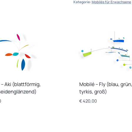
Kategorie:
Mobilés für Erwachsene
(blattförmig,
orange
/
rot
/
creme)
Menge
– Aki (blattförmig,
Mobilé – Fly (blau, grün
seidenglänzend)
tyrkis, groß)
0
€
420,00