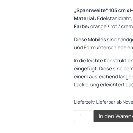
„Spannweite“ 105 cm x 
Material:
Edelstahldraht,
Farbe:
orange / rot / cre
Diese Mobilés sind handge
und Formunterschiede erg
In die leichte Konstruktio
eingefügt. Diese sind bema
einem ausreichend lange
Lackierung erleichtert da
Lieferzeit:
Lieferbar ab Nov
Mobilé
In den Waren
–
Leaf