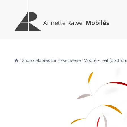
Zum
Inhalt
springen
/
Shop
/
Mobilés für Erwachsene
/
Mobilé – Leaf (blattför